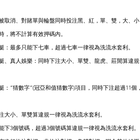
被取消、對賭單與輪盤同時投注黑、紅，單、雙，大、小
時，將不計算有效押碼內。
艇：最多只能下七車，超過七車一律視為洗流水套利。
艇、真人娛樂：同時下注大小、單雙、龍虎、莊閒算違規
艇：“猜數字”(冠亞和值猜數字)項目，同時下注超過11
注大小、單雙算違規一律視為洗流水套利。
能下3個號碼，超過3個號碼算違規一律視為洗流水套利。