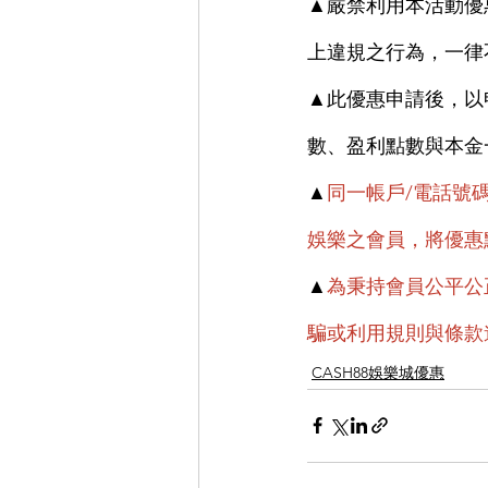
▲
嚴禁利用本活動優
上違規之行為，一律
▲
此優惠申請後，以
數、盈利點數與本金
▲
同一帳戶/電話號碼
娛樂之會員，將優惠
▲
為秉持會員公平公
騙或利用規則與條款
CASH88娛樂城優惠