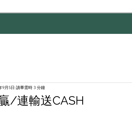
3年9月5日
讀畢需時 3 分鐘
贏/連輸送CASH