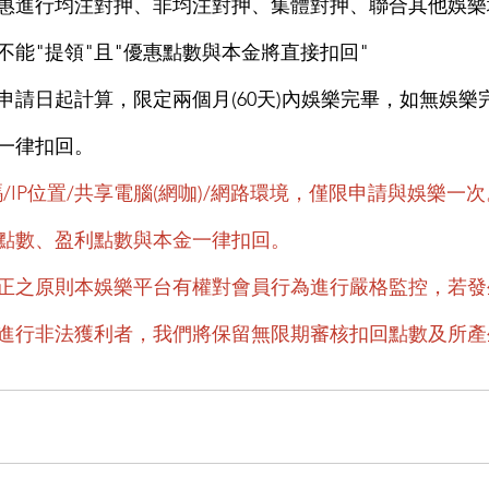
惠進行均注對押、非均注對押、集體對押、聯合其他娛樂
不能"提領"且"優惠點數與本金將直接扣回"
申請日起計算，限定兩個月(60天)內娛樂完畢，如無娛樂
一律扣回。
/IP位置/共享電腦(網咖)/網路環境，僅限申請與娛樂一
點數、盈利點數與本金一律扣回。
正之原則本娛樂平台有權對會員行為進行嚴格監控，若發
進行非法獲利者，我們將保留無限期審核扣回點數及所產