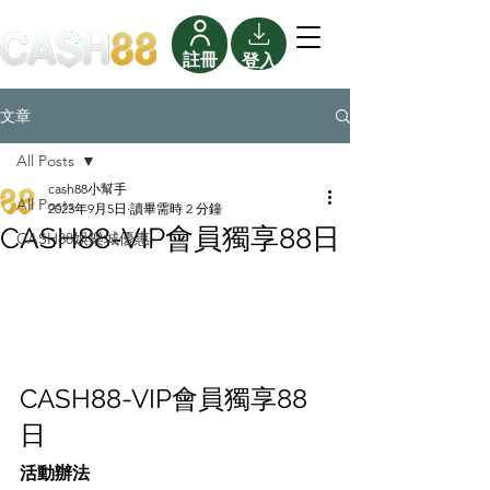
註冊
登入
文章
All Posts
cash88小幫手
All Posts
2023年9月5日
讀畢需時 2 分鐘
CASH88-VIP會員獨享88日
CASH88娛樂城優惠
CASH88-VIP會員獨享88
日
活動辦法