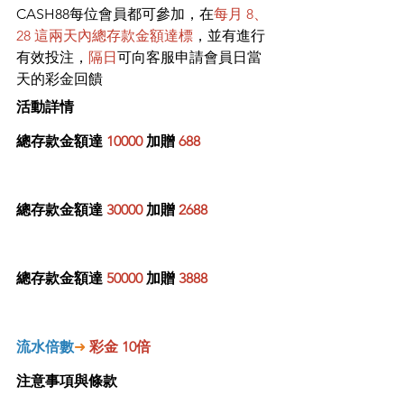
CASH88每位會員都可參加，在
每月 8、
28 這兩天內總存款金額達標
，並有進行
有效投注，
隔日
可向客服申請會員日當
天的彩金回饋
活動詳情
總存款金額達 
10000
 加贈 
688
總存款金額達 
30000
 加贈 
2688
總存款金額達 
50000
 加贈 
3888
流水倍數
➜
彩金 10倍
注意事項與條款