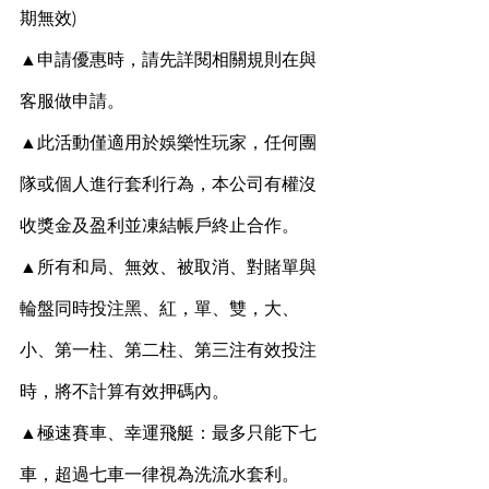
期無效)
▲
申請優惠時，請先詳閱相關規則在與
客服做申請。
▲
此活動僅適用於娛樂性玩家，任何團
隊或個人進行套利行為，本公司有權沒
收獎金及盈利並凍結帳戶終止合作。
▲
所有和局、無效、被取消、對賭單與
輪盤同時投注黑、紅，單、雙，大、
小、第一柱、第二柱、第三注有效投注
時，將不計算有效押碼內。
▲
極速賽車、幸運飛艇：最多只能下七
車，超過七車一律視為洗流水套利。