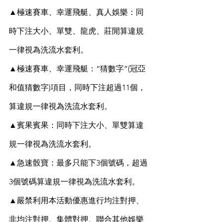
▲
極速賽車、幸運飛艇、真人娛樂：同
時下注大小、單雙、龍虎、莊閒算違規
一律視為洗流水套利。
▲
極速賽車、幸運飛艇：“猜數字”(冠亞
和值猜數字)項目，同時下注超過11個，
算違規一律視為洗流水套利。
▲
賓果賓果：同時下注大小、單雙算違
規一律視為洗流水套利。
▲急速骰寶：最多只能下3個號碼，超過
3個號碼算違規一律視為洗流水套利。
▲
嚴禁利用本活動優惠進行均注對押、
非均注對押、集體對押、聯合其他娛樂